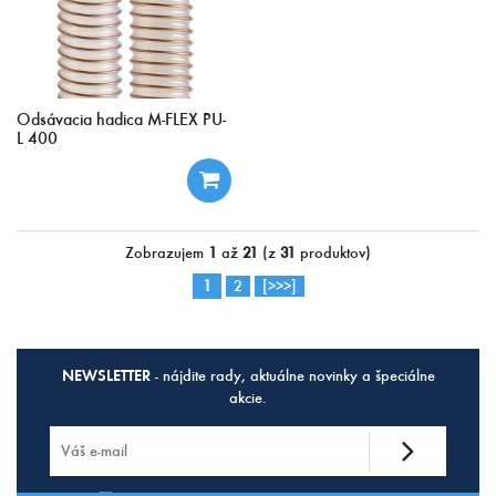
Odsávacia hadica M-FLEX PU-
L 400
Zobrazujem
1
až
21
(z
31
produktov)
1
2
[>>>]
NEWSLETTER
- nájdite rady, aktuálne novinky a špeciálne
akcie.