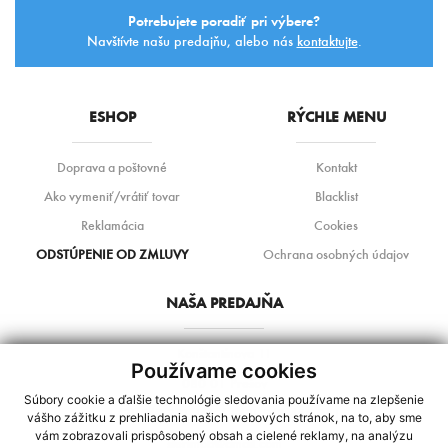
Súhlasím so
spracovaním osobných údajov.
Potrebujete poradiť pri výbere?
Navštívte našu predajňu, alebo nás
kontaktujte
.
ESHOP
RÝCHLE MENU
Doprava a poštovné
Kontakt
Ako vymeniť/vrátiť tovar
Blacklist
Reklamácia
Cookies
ODSTÚPENIE OD ZMLUVY
Ochrana osobných údajov
NAŠA PREDAJŇA
Konštantínova 11
Používame cookies
080 01 Prešov
Súbory cookie a ďalšie technológie sledovania používame na zlepšenie
+421 948 271 161 / +421 948 455 051
vášho zážitku z prehliadania našich webových stránok, na to, aby sme
vám zobrazovali prispôsobený obsah a cielené reklamy, na analýzu
sterimob@gmail.com