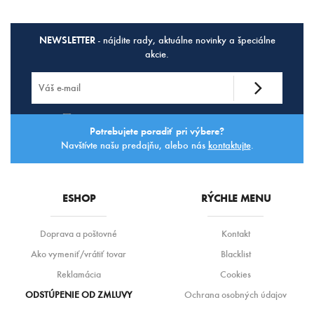
NEWSLETTER
- nájdite rady, aktuálne novinky a špeciálne
akcie.
Súhlasím so
spracovaním osobných údajov.
Potrebujete poradiť pri výbere?
Navštívte našu predajňu, alebo nás
kontaktujte
.
ESHOP
RÝCHLE MENU
Doprava a poštovné
Kontakt
Ako vymeniť/vrátiť tovar
Blacklist
Reklamácia
Cookies
ODSTÚPENIE OD ZMLUVY
Ochrana osobných údajov