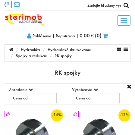
Toggl
naviga
0.00 €
(
0
)
Prihlásenie
|
Registrácia
|
Hydraulika
Hydraulické skrutkovanie
Spojky a redukcie
RK spojky
RK spojky
Zoradenie
Výrobcovia
-14%
-12%