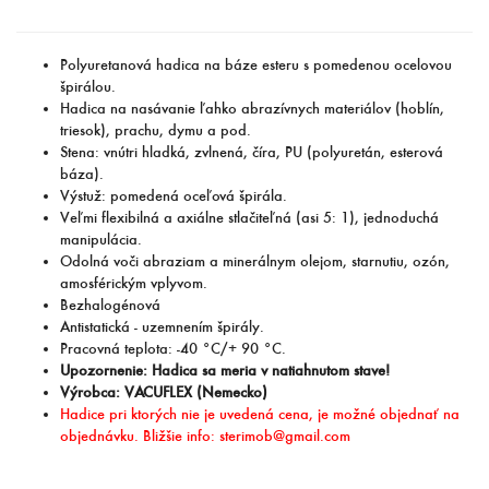
Polyuretanová hadica na báze esteru s pomedenou ocelovou
špirálou.
Hadica na nasávanie ľahko abrazívnych materiálov (hoblín,
triesok), prachu, dymu a pod.
Stena: vnútri hladká, zvlnená, číra, PU (polyuretán, esterová
báza).
Výstuž: pomedená oceľová špirála.
Veľmi flexibilná a axiálne stlačiteľná
(asi 5: 1), jednoduchá
manipulácia.
Odolná voči abraziam a
minerálnym olejom, starnutiu, ozón,
a
mosférickým vplyvom.
Bezhalogénová
Antistatická - uzemnením špirály.
Pracovná teplota: -40 °C/+ 90 °C.
Upozornenie: Hadica sa meria v natiahnutom stave!
Výrobca: VACUFLEX (Nemecko)
Hadice pri ktorých nie je uvedená cena, je možné objednať na
objednávku. Bližšie info: sterimob@gmail.com