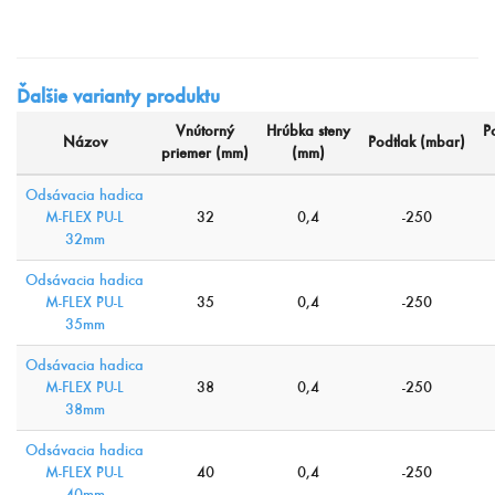
Ďalšie varianty produktu
Vnútorný
Hrúbka steny
P
Názov
Podtlak (mbar)
priemer (mm)
(mm)
Odsávacia hadica
M-FLEX PU-L
32
0,4
-250
32mm
Odsávacia hadica
M-FLEX PU-L
35
0,4
-250
35mm
Odsávacia hadica
M-FLEX PU-L
38
0,4
-250
38mm
Odsávacia hadica
M-FLEX PU-L
40
0,4
-250
40mm