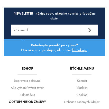
NEWSLETTER
- nájdite rady, aktuálne novinky a špeciálne
akcie.
Súhlasím so
spracovaním osobných údajov.
Potrebujete poradiť pri výbere?
Navštívte našu predajňu, alebo nás
kontaktujte
.
ESHOP
RÝCHLE MENU
Doprava a poštovné
Kontakt
Ako vymeniť/vrátiť tovar
Blacklist
Reklamácia
Cookies
ODSTÚPENIE OD ZMLUVY
Ochrana osobných údajov