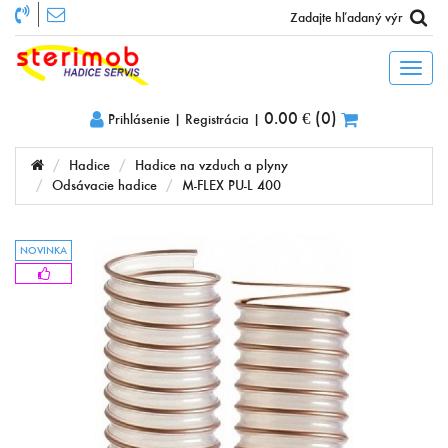
Toggl
naviga
0.00 €
(
0
)
Prihlásenie
|
Registrácia
|
Hadice
Hadice na vzduch a plyny
Odsávacie hadice
M-FLEX PU-L 400
NOVINKA