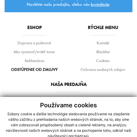
Navštívte našu predajňu, alebo nás
kontaktujte
.
ESHOP
RÝCHLE MENU
Doprava a poštovné
Kontakt
Ako vymeniť/vrátiť tovar
Blacklist
Reklamácia
Cookies
ODSTÚPENIE OD ZMLUVY
Ochrana osobných údajov
NAŠA PREDAJŇA
Konštantínova 11
Používame cookies
080 01 Prešov
Súbory cookie a ďalšie technológie sledovania používame na zlepšenie
+421 948 271 161 / +421 948 455 051
vášho zážitku z prehliadania našich webových stránok, na to, aby sme
vám zobrazovali prispôsobený obsah a cielené reklamy, na analýzu
sterimob@gmail.com
návštevnosti našich webových stránok a na pochopenie toho, odkiaľ naši
návštevníci prichádzajú.