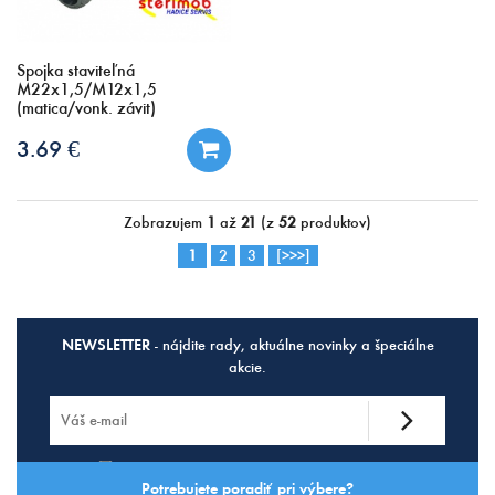
Spojka staviteľná
M22x1,5/M12x1,5
(matica/vonk. závit)
3.69 €
Zobrazujem
1
až
21
(z
52
produktov)
1
2
3
[>>>]
NEWSLETTER
- nájdite rady, aktuálne novinky a špeciálne
akcie.
Súhlasím so
spracovaním osobných údajov.
Potrebujete poradiť pri výbere?