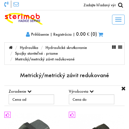
Toggl
naviga
0.00 €
(
0
)
Prihlásenie
|
Registrácia
|
Hydraulika
Hydraulické skrutkovanie
Spojky staviteľné - priame
Metrický/metrický závit redukované
Metrický/metrický závit redukované
Zoradenie
Výrobcovia