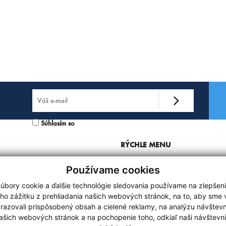
Súhlasím so
spracovaním osobných údajov.
RÝCHLE MENU
Používame cookies
a poštovné
Kontakt
iť/vrátiť tovar
Blacklist
úbory cookie a ďalšie technológie sledovania používame na zlepšen
ho zážitku z prehliadania našich webových stránok, na to, aby sme
ia
Cookies
razovali prispôsobený obsah a cielené reklamy, na analýzu návštevn
NIE OD ZMLUVY
Ochrana osobných údajov
ašich webových stránok a na pochopenie toho, odkiaľ naši návštevní