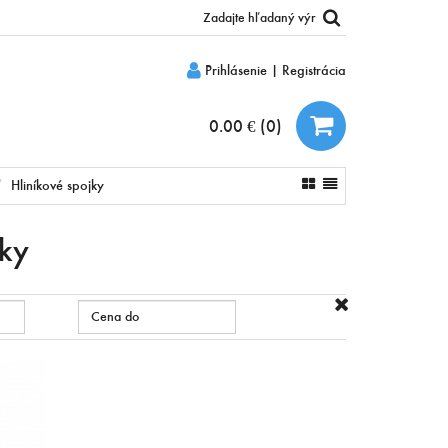
Prihlásenie
|
Registrácia
0.00 €
(
0
)
Hliníkové spojky
jky