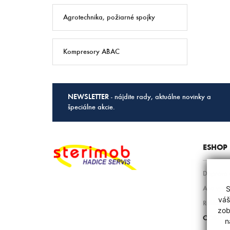
Agrotechnika, požiarné spojky
Kompresory ABAC
NEWSLETTER
- nájdite rady, aktuálne novinky a
špeciálne akcie.
ESHOP
Doprava 
Ako vymen
S
váš
Reklamác
zob
ODSTÚPE
n