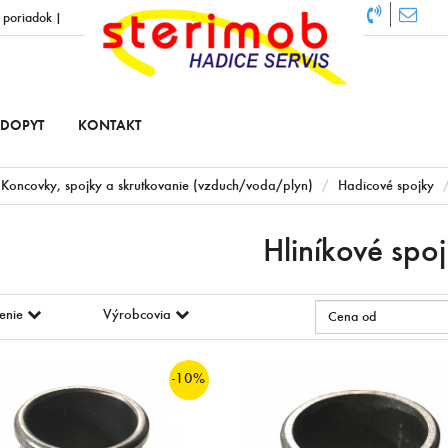
 poriadok
|
DOPYT
KONTAKT
Koncovky, spojky a skrutkovanie (vzduch/voda/plyn)
Hadicové spojky
Hliníkové spo
enie
Výrobcovia
-10%