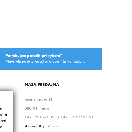
Potrebujete poradiť pri výbere?
Navštívte našu predajňu, alebo nás
kontaktujte
.
NAŠA PREDAJŇA
Konštantínova 11
080 01 Prešov
ie
 vám
+421 948 271 161 / +421 948 455 051
osti
sterimob@gmail.com
ci