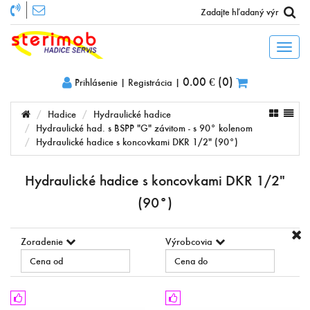
Toggl
naviga
0.00 €
(
0
)
Prihlásenie
|
Registrácia
|
Hadice
Hydraulické hadice
Hydraulické had. s BSPP "G" závitom - s 90° kolenom
Hydraulické hadice s koncovkami DKR 1/2" (90°)
Hydraulické hadice s koncovkami DKR 1/2"
(90°)
Zoradenie
Výrobcovia