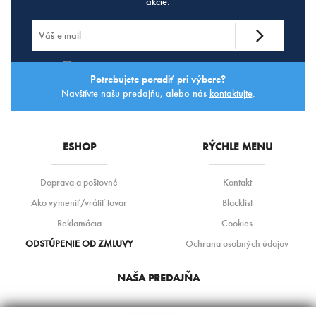
akcie.
Súhlasím so
spracovaním osobných údajov.
Potrebujete poradiť pri výbere?
Navštívte našu predajňu, alebo nás
kontaktujte
.
ESHOP
RÝCHLE MENU
Doprava a poštovné
Kontakt
Ako vymeniť/vrátiť tovar
Blacklist
Reklamácia
Cookies
ODSTÚPENIE OD ZMLUVY
Ochrana osobných údajov
NAŠA PREDAJŇA
Konštantínova 11