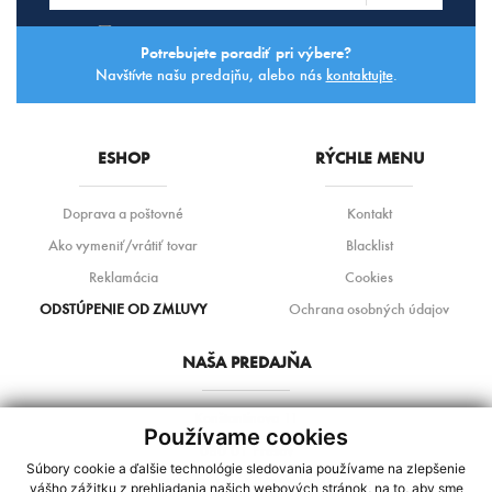
Súhlasím so
spracovaním osobných údajov.
Potrebujete poradiť pri výbere?
Navštívte našu predajňu, alebo nás
kontaktujte
.
ESHOP
RÝCHLE MENU
Doprava a poštovné
Kontakt
Ako vymeniť/vrátiť tovar
Blacklist
Reklamácia
Cookies
ODSTÚPENIE OD ZMLUVY
Ochrana osobných údajov
NAŠA PREDAJŇA
Konštantínova 11
Používame cookies
080 01 Prešov
Súbory cookie a ďalšie technológie sledovania používame na zlepšenie
+421 948 271 161 / +421 948 455 051
vášho zážitku z prehliadania našich webových stránok, na to, aby sme