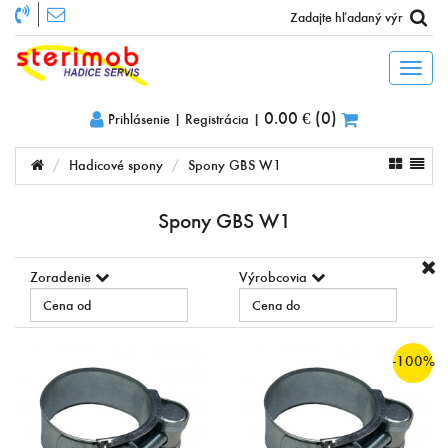
Toggl
naviga
0.00 €
(
0
)
Prihlásenie
|
Registrácia
|
Hadicové spony
Spony GBS W1
Spony GBS W1
Zoradenie
Výrobcovia
-100%