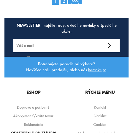
1
2
[>>>]
NEWSLETTER
- nájdite rady, aktuálne novinky a špeciálne
akcie.
Súhlasím so
spracovaním osobných údajov.
Potrebujete poradiť pri výbere?
Navštívte našu predajňu, alebo nás
kontaktujte
.
ESHOP
RÝCHLE MENU
Doprava a poštovné
Kontakt
Ako vymeniť/vrátiť tovar
Blacklist
Reklamácia
Cookies