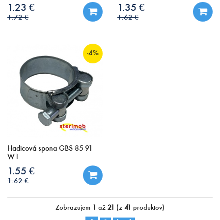
1.23 €
1.35 €
1.72 €
1.62 €
-4%
Hadicová spona GBS 85-91
W1
1.55 €
1.62 €
Zobrazujem
1
až
21
(z
41
produktov)