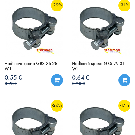
-29%
-31%
Hadicová spona GBS 26-28
Hadicová spona GBS 29-31
W1
W1
0.55 €
0.64 €
0.78 €
0.93 €
-26%
-17%