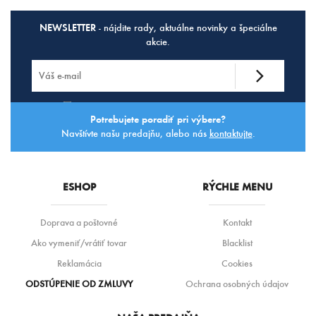
NEWSLETTER
- nájdite rady, aktuálne novinky a špeciálne
akcie.
Súhlasím so
spracovaním osobných údajov.
Potrebujete poradiť pri výbere?
Navštívte našu predajňu, alebo nás
kontaktujte
.
ESHOP
RÝCHLE MENU
Doprava a poštovné
Kontakt
Ako vymeniť/vrátiť tovar
Blacklist
Reklamácia
Cookies
ODSTÚPENIE OD ZMLUVY
Ochrana osobných údajov