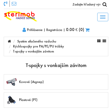
Toggl
naviga
0.00 €
(
0
)
Prihlásenie
|
Registrácia
|
Systém stlačeného vzduchu
Rýchlospojky pre PA/PE/PU trúbky
T-spojky s vonkajším závitom
T-spojky s vonkajším závitom
Kovové (Aignep)
Plastové (PT)