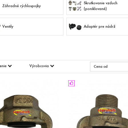
Skrutkovanie vzduch
Záhradné rýchlospojky
(poniklované)
Ventily
Adaptér pre nádrž
enie
Výrobcovia