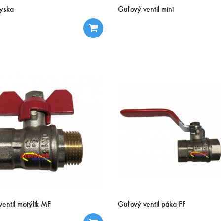
yska
Guľový ventil mini
entil motýlik MF
Guľový ventil páka FF