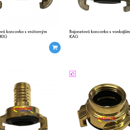
ová koncovka s vnútorným
Bajonetová koncovka s vonkajším
 KIG
KAG