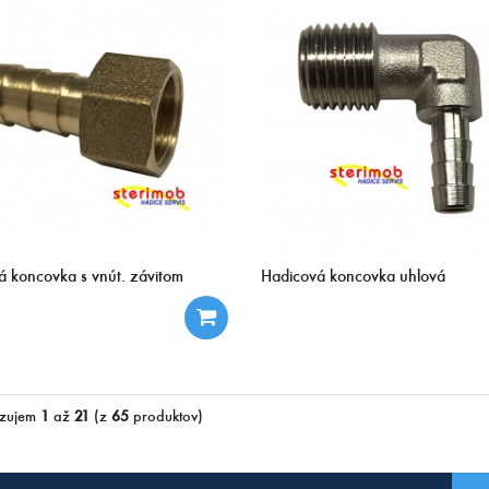
á koncovka s vnút. závitom
Hadicová koncovka uhlová
zujem
1
až
21
(z
65
produktov)