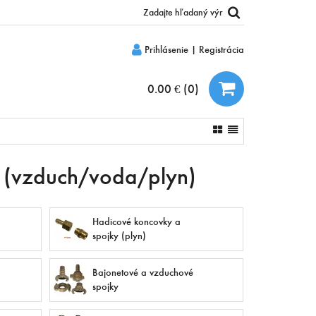
Prihlásenie
|
Registrácia
0.00 €
(
0
)
e (vzduch/voda/plyn)
Hadicové koncovky a
spojky (plyn)
Bajonetové a vzduchové
spojky