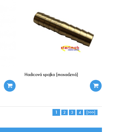
Hadicová spojka (mosadzná)
1
2
3
4
[>>>]