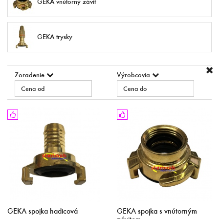
GEKA vnútorný závit
GEKA trysky
Zoradenie
Výrobcovia
GEKA spojka hadicová
GEKA spojka s vnútorným