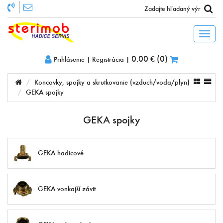
Toggl
naviga
0.00 €
(
0
)
Prihlásenie
|
Registrácia
|
Koncovky, spojky a skrutkovanie (vzduch/voda/plyn)
GEKA spojky
GEKA spojky
GEKA hadicové
GEKA vonkajší závit