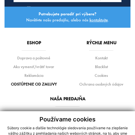
Súhlasím so
spracovaním osobných údajov.
Potrebujete poradiť pri výbere?
Navštívte našu predajňu, alebo nás
kontaktujte
.
ESHOP
RÝCHLE MENU
Doprava a poštovné
Kontakt
Ako vymeniť/vrátiť tovar
Blacklist
Reklamácia
Cookies
ODSTÚPENIE OD ZMLUVY
Ochrana osobných údajov
NAŠA PREDAJŇA
Konštantínova 11
Používame cookies
080 01 Prešov
Súbory cookie a ďalšie technológie sledovania používame na zlepšenie
+421 948 271 161 / +421 948 455 051
vášho zážitku z prehliadania našich webových stránok, na to, aby sme