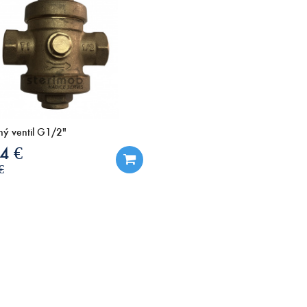
ný ventil G1/2"
4 €
€