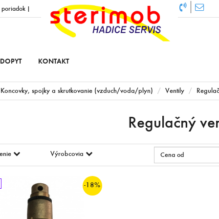
 poriadok
|
DOPYT
KONTAKT
Koncovky, spojky a skrutkovanie (vzduch/voda/plyn)
Ventily
Regulač
Regulačný ven
enie
Výrobcovia
-18%