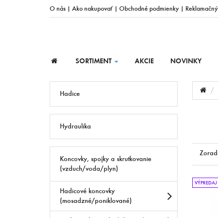
O nás
|
Ako nakupovať
|
Obchodné podmienky
|
Reklamačný
SORTIMENT
AKCIE
NOVINKY
Hadice
Hydraulika
Zorad
Koncovky, spojky a skrutkovanie
(vzduch/voda/plyn)
VÝPREDAJ
Hadicové koncovky
(mosadzné/poniklované)