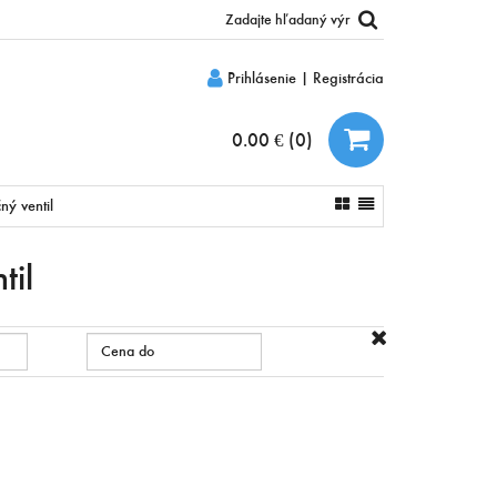
Prihlásenie
|
Registrácia
0.00 €
(
0
)
ný ventil
til