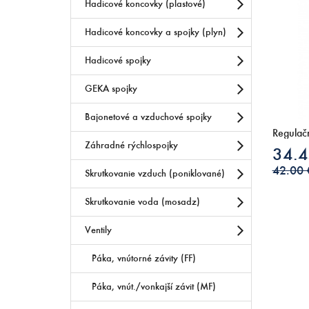
Hadicové koncovky (plastové)
Hadicové koncovky a spojky (plyn)
Hadicové spojky
GEKA spojky
Bajonetové a vzduchové spojky
Regulač
Záhradné rýchlospojky
34.4
42.00 
Skrutkovanie vzduch (poniklované)
Skrutkovanie voda (mosadz)
Ventily
Páka, vnútorné závity (FF)
Páka, vnút./vonkajší závit (MF)