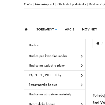
O nás
|
Ako nakupovať
|
Obchodné podmienky
|
Reklamačný
SORTIMENT
AKCIE
NOVINKY
Hadice
Hadice pre kvapalné média
Hadice na vzduch a plyny
PA, PE, PU, PTFE Trúbky
Potravinárske hadice
Hadice na abrazívne materiály
Potrebuj
Radi V
Hydraulické hadice