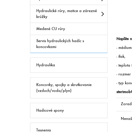
Hydraulické rúry, matice a zárezné
krúžky
Medené CU rúry
Napíšte 
Servis hydraulických hadíc s
koncovkami
- médium 
- tlak,
Hydraulika
- teplota
- rozmer
- typ kon
Koncovky, spojky a skrutkovanie
(vzduch/voda/plyn)
sterimob
Zorad
Hadicové spony
Nenaši
Tesnenia