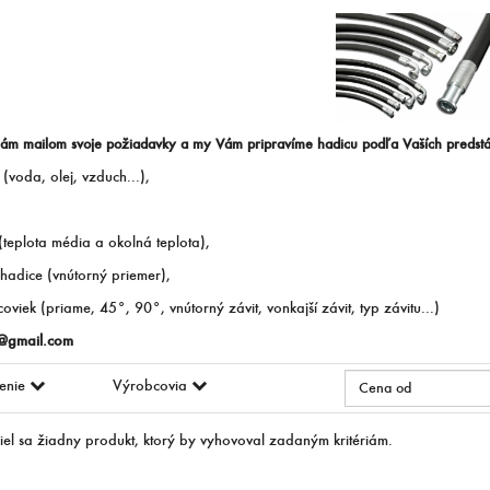
nám mailom svoje požiadavky a my Vám pripravíme hadicu podľa Vaších predstá
(voda, olej, vzduch...),
 (teplota média a okolná teplota),
 hadice (vnútorný priemer),
coviek (priame, 45°, 90°, vnútorný závit, vonkajší závit, typ závitu...)
@gmail.com
enie
Výrobcovia
el sa žiadny produkt, ktorý by vyhovoval zadaným kritériám.