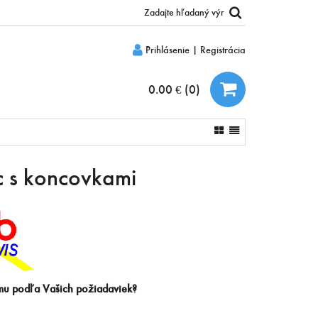
Prihlásenie
|
Registrácia
0.00 €
(
0
)
c s koncovkami
límu podľa Vašich požiadaviek?