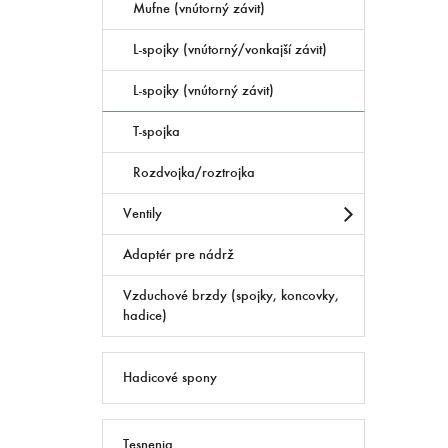
Mufne (vnútorný závit)
L-spojky (vnútorný/vonkajší závit)
L-spojky (vnútorný závit)
T-spojka
Rozdvojka/roztrojka
Ventily
Adaptér pre nádrž
Vzduchové brzdy (spojky, koncovky,
hadice)
Hadicové spony
Tesnenia