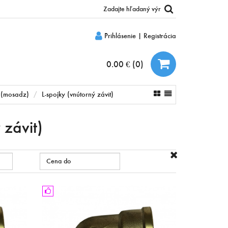
Prihlásenie
|
Registrácia
0.00 €
(
0
)
 (mosadz)
L-spojky (vnútorný závit)
 závit)