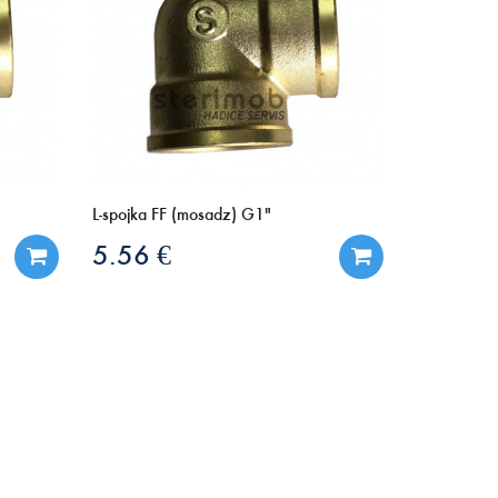
L-spojka FF (mosadz) G1"
5.56 €