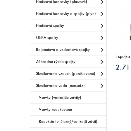
Hadicové koncovky (plastové)
Hadicové koncovky a spojky (plyn)
Hadicové spojky
GEKA spojky
Bajonetové a vzduchové spojky
L-spojk
Záhradné rýchlospojky
2.71
Skrutkovanie vzduch (poniklované)
Skrutkovanie voda (mosadz)
Vsuvky (vonkajšie závity)
Vsuvky redukované
Redukcie (vnútorný/vonkajší závit)