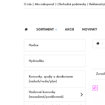
O nás
|
Ako nakupovať
|
Obchodné podmienky
|
Reklamačný
SORTIMENT
AKCIE
NOVINKY
Hadice
Hydraulika
Zorad
Koncovky, spojky a skrutkovanie
(vzduch/voda/plyn)
Hadicové koncovky
(mosadzné/poniklované)