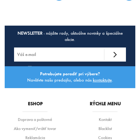
NEWSLETTER
- nájdite rady, aktuálne novinky a špeciálne
akcie.
Súhlasím so
spracovaním osobných údajov.
Potrebujete poradiť pri výbere?
Navštívte našu predajňu, alebo nás
kontaktujte
.
ESHOP
RÝCHLE MENU
Doprava a poštovné
Kontakt
Ako vymeniť/vrátiť tovar
Blacklist
Reklamácia
Cookies