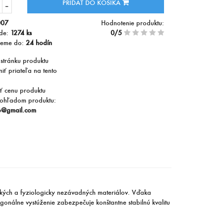
PRIDAŤ DO KOŠÍKA
007
Hodnotenie produktu:
ade:
1274 ks
0/5
jeme do:
24 hodín
 stránku produktu
iť priateľa na tento
ť cenu produktu
ohľadom produktu:
b@gmail.com
kých a fyziologicky nezávadných materiálov. Vďaka
gonálne vystúženie zabezpečuje konštantne stabilnú kvalitu