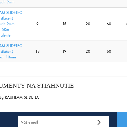
ruch 9mm
AM SLIDETEC
 stlačený
ruch 9mm
9
15
20
60
- 50m
balenie
AM SLIDETEC
 stlačený
13
19
20
60
uch 13mm
UMENTY NA STIAHNUTIE
óg RAUFILAM SLIDETEC