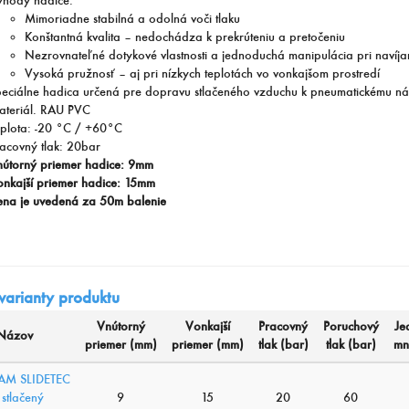
hody hadice:
Mimoriadne stabilná a odolná voči tlaku
Konštantná kvalita – nedochádza k prekrúteniu a pretočeniu
Nezrovnateľné dotykové vlastnosti a jednoduchá manipulácia pri navíja
Vysoká pružnosť – aj pri nízkych teplotách vo vonkajšom prostredí
eciálne hadica určená pre dopravu stlačeného vzduchu k pneumatickému ná
teriál. RAU PVC
plota: -20 °C / +60°C
acovný tlak: 20bar
útorný priemer hadice: 9mm
nkajší priemer hadice: 15mm
na je uvedená za 50m balenie
 varianty produktu
Vnútorný
Vonkajší
Pracovný
Poruchový
Je
Názov
priemer (mm)
priemer (mm)
tlak (bar)
tlak (bar)
mn
AM SLIDETEC
 stlačený
9
15
20
60