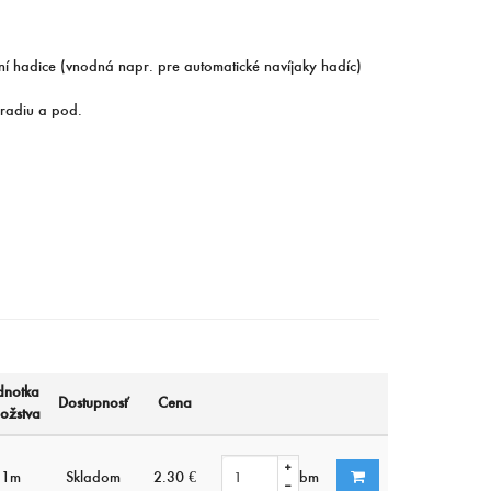
ní hadice (vnodná napr. pre automatické navíjaky hadíc)
radiu a pod.
dnotka
Dostupnosť
Cena
ožstva
1m
Skladom
2.30 €
bm