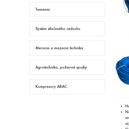
Tesnenia
Systém stlačeného vzduchu
Meracia a mazacia technika
Agrotechnika, požiarné spojky
Kompresory ABAC
Ha
No
sv
aj