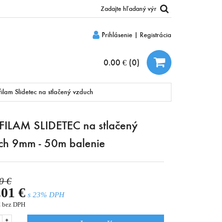
Prihlásenie
|
Registrácia
0.00 €
(
0
)
ilam Slidetec na stlačený vzduch
ILAM SLIDETEC na stlačený
ch 9mm - 50m balenie
0 €
.01 €
s 23% DPH
€
bez DPH