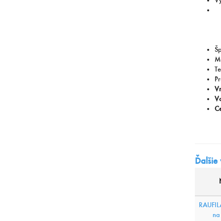
Vý
Šp
Ma
Te
Pr
Vn
Vo
Ce
Ďalšie
RAUFIL
na