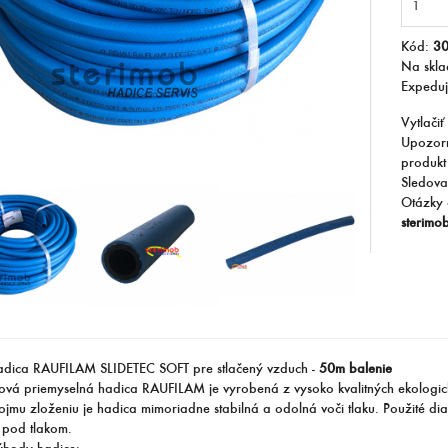
Kód:
3
Na skl
Expedu
Vytlačiť
Upozorn
produkt
Sledova
Otázky 
sterimo
dica RAUFILAM SLIDETEC SOFT pre stlačený vzduch -
50m balenie
vá priemyselná hadica RAUFILAM je vyrobená z vysoko kvalitných ekologic
ojmu zloženiu je hadica mimoriadne stabilná a odolná voči tlaku. Použité dia
 pod tlakom.