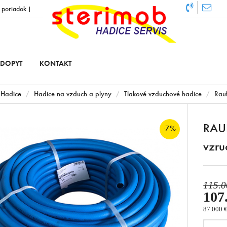
 poriadok
|
DOPYT
KONTAKT
Hadice
Hadice na vzduch a plyny
Tlakové vzduchové hadice
Rauf
RAUF
-7%
vzru
115.0
107
87.000 