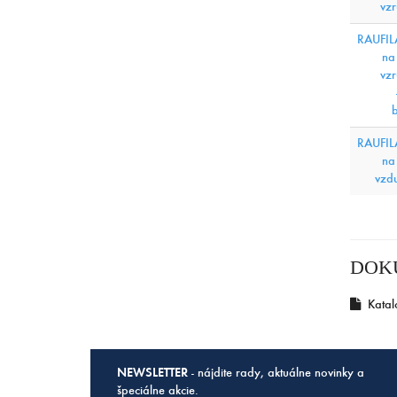
vz
RAUFIL
na
vz
RAUFIL
na
vzd
DOK
Katal
NEWSLETTER
- nájdite rady, aktuálne novinky a
špeciálne akcie.