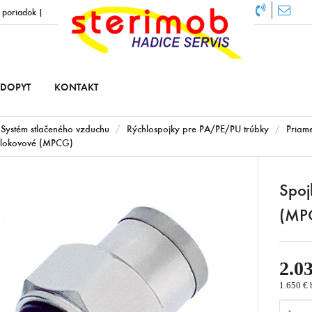
 poriadok
|
DOPYT
KONTAKT
Systém stlačeného vzduchu
Rýchlospojky pre PA/PE/PU trúbky
Priame
lokovové (MPCG)
Spoj
(MP
2.03
1.650 €