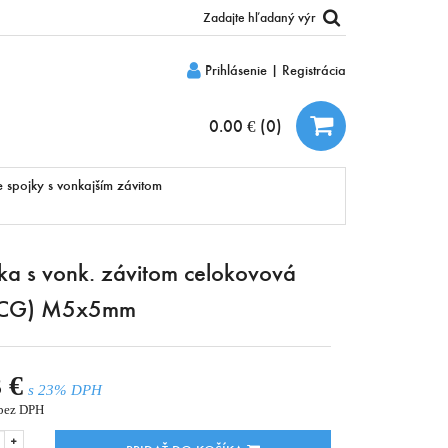
Prihlásenie
|
Registrácia
0.00 €
(
0
)
 spojky s vonkajším závitom
ka s vonk. závitom celokovová
CG) M5x5mm
 €
s 23% DPH
bez DPH