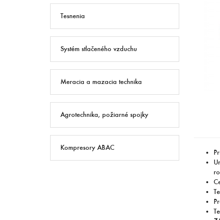
Tesnenia
Systém stlačeného vzduchu
Meracia a mazacia technika
Agrotechnika, požiarné spojky
Kompresory ABAC
Pr
Ur
ro
Ce
Te
Pr
Te