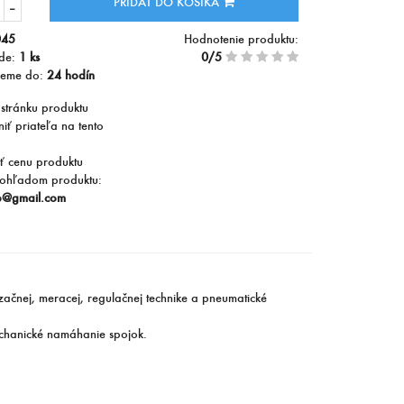
PRIDAŤ DO KOŠÍKA
045
Hodnotenie produktu:
ade:
1 ks
0/5
jeme do:
24 hodín
 stránku produktu
iť priateľa na tento
ť cenu produktu
ohľadom produktu:
b@gmail.com
začnej, meracej, regulačnej technike a pneumatické
echanické namáhanie spojok.