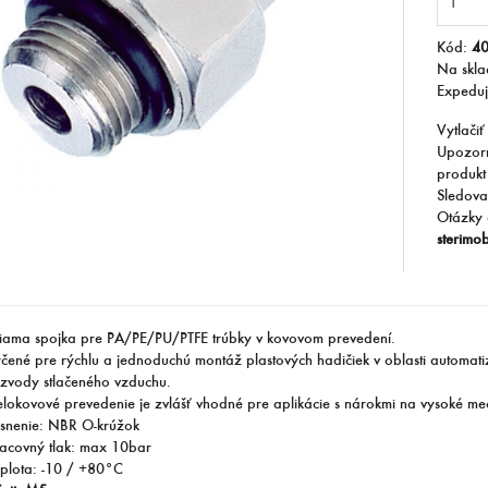
Kód:
4
Na skl
Expedu
Vytlačiť
Upozorn
produkt
Sledova
Otázky 
sterimo
iama spojka pre PA/PE/PU/PTFE trúbky v kovovom prevedení.
čené pre rýchlu a jednoduchú montáž plastových hadičiek v oblasti automati
zvody stlačeného vzduchu.
lokovové prevedenie je zvlášť vhodné pre aplikácie s nárokmi na vysoké m
snenie: NBR O-krúžok
acovný tlak: max 10bar
plota: -10 / +80°C