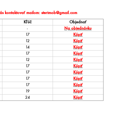
nás kontaktovať mailom: sterimob@gmail.com
Kľúč
Objednať
-
Na objednávku
17
Kúpiť
12
Kúpiť
14
Kúpiť
17
Kúpiť
12
Kúpiť
17
Kúpiť
17
Kúpiť
17
Kúpiť
17
Kúpiť
19
Kúpiť
24
Kúpiť