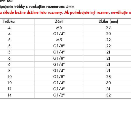
vit: M5
ipojenie trúbky s vonkajším rozmerom: 5mm
 sklade bežne držíme tieto rozmery. Ak potrebujete iný rozmer, neváhajte 
Trúbka
Závit
Dĺžka (mm)
4
M5
22
4
G1/4"
20
5
M5
22
5
G1/8"
22
5
G1/4"
21
6
G1/8"
21
6
G1/4"
21
8
G1/4"
21
10
G1/8"
28
10
G1/4"
30
12
G1/4"
31
14
G1/2"
32